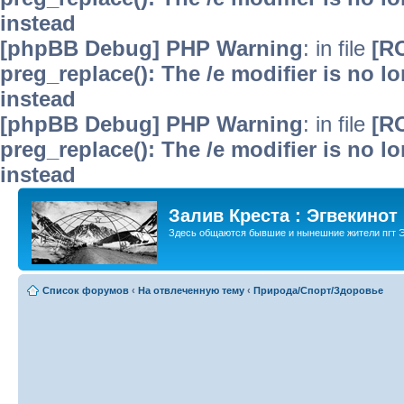
instead
[phpBB Debug] PHP Warning
: in file
[R
preg_replace(): The /e modifier is no 
instead
[phpBB Debug] PHP Warning
: in file
[R
preg_replace(): The /e modifier is no 
instead
Залив Креста : Эгвекинот
Здесь общаются бывшие и нынешние жители пгт Э
Список форумов
‹
На отвлеченную тему
‹
Природа/Спорт/Здоровье