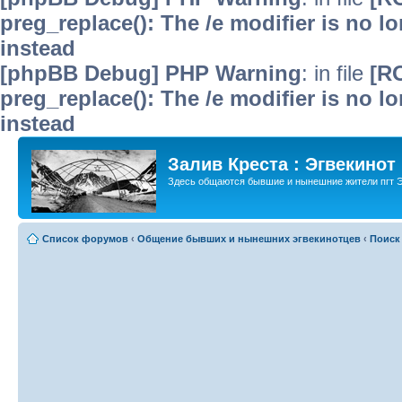
preg_replace(): The /e modifier is no 
instead
[phpBB Debug] PHP Warning
: in file
[R
preg_replace(): The /e modifier is no 
instead
Залив Креста : Эгвекинот
Здесь общаются бывшие и нынешние жители пгт Э
Список форумов
‹
Общение бывших и нынешних эгвекинотцев
‹
Поиск