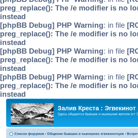
preg_replace(): The /e modifier is no 
instead
[phpBB Debug] PHP Warning
: in file
[R
preg_replace(): The /e modifier is no 
instead
[phpBB Debug] PHP Warning
: in file
[R
preg_replace(): The /e modifier is no 
instead
[phpBB Debug] PHP Warning
: in file
[R
preg_replace(): The /e modifier is no 
instead
Залив Креста : Эгвекинот
Здесь общаются бывшие и нынешние жители пгт Э
Список форумов
‹
Общение бывших и нынешних эгвекинотцев
‹
Встре