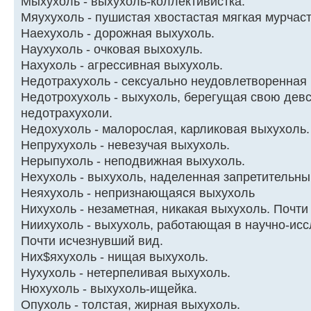
Мыхухоль - выхухоль-коллективистка.
Мяухухоль - пушистая хвостастая мягкая мурчас
Hаехухоль - дорожная выхухоль.
Hаухухоль - очковая выхохуль.
Hахухоль - агрессивная выхухоль.
Hедотpахухоль - сексуально неудовлетвоpенная
Hедотрохухоль - выхухоль, берегущая свою девс
недотрахухоли.
Hедохухоль - малорослая, карликовая выхухоль.
Hепрухухоль - невезучая выхухоль.
Hерыпухоль - неподвижная выхухоль.
Hехухоль - выхухоль, наделенная запретительн
Hеяхухоль - непризнающаяся выхухоль
Hихухоль - незаметная, никакая выхухоль. Почти 
Hиихухоль - выхухоль, работающая в научно-исс
Почти исчезнувший вид.
Hих$яхухоль - нищая выхухоль.
Hухухоль - нетерпеливая выхухоль.
Hюхухоль - выхухоль-ищейка.
Опухоль - толстая, жирная выхухоль.