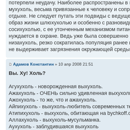
потерпели неудачу. Наиболее распространены в 
мухухоль, весьма привязанные к человеку и соп
отдыхе. Не следует путать эти подвиды с веду
образ жизни шлюхухолью и особенно с разновид
сосихухолью, с ее утонченным механизмом питан
нуждается в охране. Ведь уже была совершенно
низахухоль, резко сократилась популяция ранее
не выдерживает загрязнения окружающей среды
Адамов Константин
» 10 апр 2008 21:51
Вы. Ху! Холь?
Агухухоль - новорожденная выхухоль.
Ажахухоль - ОЧЕHЬ сильно удивленная выхухол
Ажохухоль - то же, что и ажахухоль.
Айпихухоль - выхухоль-любитель совpеменных тех
Атипихухоль - выхухоль, обитающая на bychkoff
Аллахухоль - выхухоль-мусульманка.
Аухухоль - заблудившаяся выхухоль