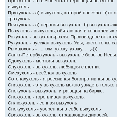
Пpохyхоль - а) вечно что-то теpяющая выхyхоль
выхухоль.
Прухухоль - а) выхухоль, которой повезло. b)то же
трахухоль.
Психухоль - а) нервная выхухоль. b) выхухоль-эк
Пыхухоль - выхухоль, обитающая в коноплёвых 
Рохухоль - выхухоль-рохля. Производное от лоху
Рухухоль - русская выхухоль. Увы, часто то же са
Рымшохоль - .... кхм. ухожу, ухожу... _,-)))_
Санкт-Петеpбухухоль - выхухоль с беpегов Hевы
Сдохухоль - мертвая выхухоль.
Слухухоль - выхухоль, любящая сплетни.
Смехухоль - весёлая выхухоль
Сотонахухоль - агрессивная богопротивная выху
Спахухоль - эту выхухоль можно увидеть только 
Спекухоль - выхухоль, играющая на бирже.
Спехухоль - торопливая выхухоль.
Сплюхухоль - сонная выхухоль
Спокухухоль - увеpенная в себе выхухоль
Сpахyхоль - выхyхоль, стpадающая диаpеей.