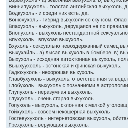
Взрыхухоль - а) земляная выхухоль. b) выхухоль
Виннипухухоль - толстая английская выхухоль, д
Водкухоль - и среди них есть. да.
Вонюхухоль - гибрид выхухоли со скунсом. Опас
Впахухоль - выхухоль, дерущаяся не по правила
Впопухоль - выхухоль нестандартной сексуально
Впухухоль - впуклая выхухоль.
Вхухоль - сексуально невоздержанный самец вы
Выхухайль - а) лысая выхухоль в бомбере. в) вы
Выхухоль - исходная автохтонная выхухоль, по
Выыхуухооль - эстонская и финская выхухоль.
Гадюхухоль - нехорошая выхухоль.
Главбухухоль - выхухоль, ответственная за веде
Глобухоль - выхухоль с познаниями в астрологии
Глупухоль - неразумная выхухоль.
Глухухоль - очень старая выхухоль.
Гопухоль - выхухоль, склонная к мелкой уголовщ
Гойхухоль - совсем некошеpная выхухоль
Гостевухухоль - интеpнетовская выхухоль, обита
Гpехyхоль - веpyющая выхyхоль.