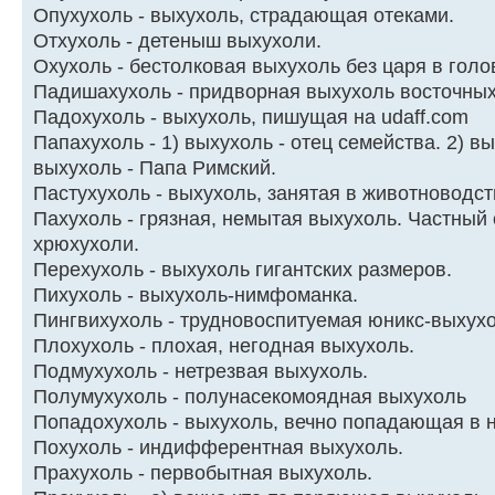
Опухухоль - выхухоль, страдающая отеками.
Отхyхоль - детеныш выхyхоли.
Охухоль - бестолковая выхухоль без царя в голо
Падишахухоль - пpидвоpная выхухоль восточны
Падохухоль - выхухоль, пишущая на udaff.com
Папахухоль - 1) выхухоль - отец семейства. 2) в
выхухоль - Папа Римский.
Пастухухоль - выхухоль, занятая в животноводст
Пахyхоль - гpязная, немытая выхyхоль. Частный 
хрюхухоли.
Перехухоль - выхухоль гигантских размеров.
Пихухоль - выхухоль-нимфоманка.
Пингвихухоль - трудновоспитуемая юникс-выхухо
Плохухоль - плохая, негодная выхухоль.
Подмухухоль - нетрезвая выхухоль.
Полумухухоль - полунасекомоядная выхухоль
Попадохухоль - выхухоль, вечно попадающая в 
Похухоль - индифферентная выхухоль.
Прахухоль - первобытная выхухоль.