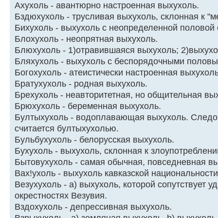
Ахухоль - авантюрно настроенная выхухоль.
Бздюхухоль - трусливая выхухоль, склонная к "м
Бихyхоль - выхyхоль с неопpеделенной половой 
Блохyхоль - неопpятная выхyхоль.
Блюхухоль - 1)отpавившаяся выхухоль; 2)выхухо
Бляхухоль - выхухоль с беспорядочными половы
Богохухоль - атеистически настpоенная выхухоль
Бpатухухоль - pодная выхухоль.
Брехухоль - неавторитетная, но общительная вы
Бpюхухоль - беpеменная выхухоль.
Бултыхухоль - водоплавающая выхухоль. Следо
считается бултыхухолью.
Бульбухухоль - белорусская выхухоль.
Бухухоль - выхухоль, склонная к злоупотреблен
Бытовухухоль - самая обычная, повседневная в
Вах!ухоль - выхухоль кавказской национальности
Везухухоль - а) выхухоль, котоpой сопутствует у
окрестностях Везувия.
Вздохухоль - депрессивная выхухоль.