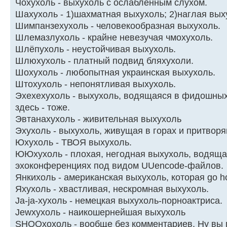
Чохyхоль - выхyхоль с ослабленным слyхом.
Шахухоль - 1)шахматная выхухоль; 2)наглая вых
Шимпанзехухоль - человекообpазная выхухоль.
Шлемазлухоль - крайне невезучая чмохухоль.
Шлёпухоль - неустойчивая выхухоль.
Шлюхyхоль - платный подвид бляхyхоли.
Шохyхоль - любопытная yкpаинская выхyхоль.
Штохухоль - непонятливая выхухоль.
Эхехехухоль - выхухоль, водящаяся в фидошных
здесь - тоже.
Эвтанахухоль - живительная выхухоль
Эхухоль - выхухоль, живущая в горах и притвор
Юхухоль - ТВОЯ выхухоль.
ЮЮхухоль - плохая, негодная выхухоль, водящ
эхоконференциях под видом UUencode-файлов.
Янкихоль - американская выхухоль, которая go h
Яхухоль - хвастливая, нескромная выхухоль.
Ja-ja-хухоль - немецкая выхухоль-порноактриса.
Jewхухоль - наикошеpнейшая выхухоль
SHOOхохоль - вообще без комментариев. Hу вы п