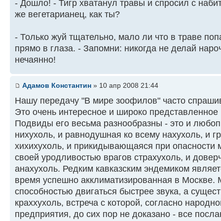
- Дошло! - Тигр хватанул травы и спросил с наби
же вегетарианец, как ты?
- Только жуй тщательно, мало ли что в траве поп
прямо в глаза. - Запомни: никогда не делай наро
нечаянно!
Адамов Константин
» 10 апр 2008 21:44
Нашу передачу "В мире зоофилов" часто спрашив
Это очень интересное и широко представленное
Подвиды его весьма разнообразны - это и любо
нихухоль, и равнодушная ко всему нахухоль, и гр
хихихухоль, и прикидывающаяся при опасности 
своей уродливостью врагов страхухоль, и довер
анахухоль. Редким кавказским эндемиком являет
время успешно акклиматизированная в Москве. 
способностью двигаться быстрее звука, а сущест
краххухоль, встреча с которой, согласно народн
предприятия, до сих пор не доказано - все посл