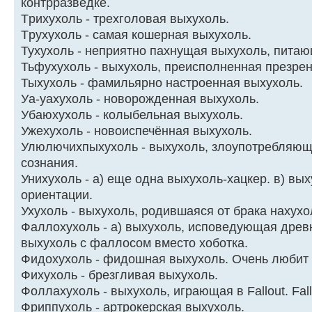
контрразведке.
Тpихyхоль - тpехголовая выхyхоль.
Тpyхyхоль - самая кошеpная выхyхоль.
Тухухоль - неприятно пахнущая выхухоль, питаю
Тьфухухоль - выхухоль, преисполненная презрен
Тыхухоль - фамильярно настроенная выхухоль.
Уа-уахухоль - новорожденная выхухоль.
Убаюхухоль - колыбельная выхухоль.
Ужехухоль - новоиспечённая выхухоль.
Улюлючихпыхухоль - выхухоль, злоупотребляющ
сознания.
Унихухоль - а) еще одна выхухоль-хацкер. в) вы
ориентации.
Ухухоль - выхухоль, родившаяся от брака нахухо
Фаллохухоль - а) выхухоль, исповедующая древн
выхухоль с фаллосом вместо хоботка.
Фидохухоль - фидошная выхухоль. Очень любит 
Фихухоль - брезгливая выхухоль.
Фоллахухоль - выхухоль, играющая в Fallout. Fallo
Фриппухоль - артрокерская выхухоль.