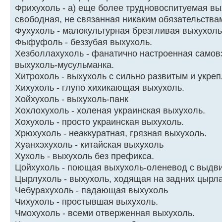
Фрихухоль - а) еще более трудновоспитуемая вы
свободная, не связанная никаким обязательства
Фухухоль - малокультурная брезгливая выхухоль
Фыфуфоль - беззубая выхухоль.
Хезболлахухоль - фанатично настроенная само
выхухоль-мусульманка.
Хитрохоль - выхухоль с сильно развитым и укре
Хихухоль - глупо хихикающая выхухоль.
Хойхухоль - выхухоль-панк
Хохлохухоль - холеная украинская выхухоль.
Хохухоль - просто украинская выхухоль.
Хрюхухоль - неаккуратная, грязная выхухоль.
Хуанхэхухоль - китайская выхухоль
Хухоль - выхухоль без префикса.
Цойхухоль - поющая выхухоль-оленевод с выдв
Цырлухоль - выхухоль, ходящая на задних цырла
Чебуpахухоль - падающая выхухоль
Чихyхоль - пpостывшая выхyхоль.
Чмохухоль - всеми отверженная выхухоль.