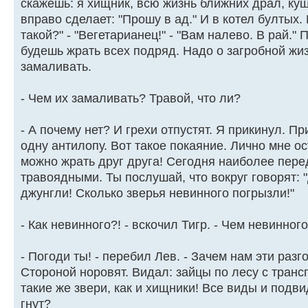
скажешь: я хищник, всю жизнь ближних драл, куш
вправо сделает: "Прошу в ад." И в котел бултых.
такой?" - "Вегетарианец!" - "Вам налево. В рай."
будешь жрать всех подряд. Надо о загробной жиз
замаливать.
- Чем их замаливать? Травой, что ли?
- А почему нет? И грехи отпустят. Я прикинул. 
одну антилопу. Вот такое покаяние. Лично мне ос
можно жрать друг друга! Сегодня наиболее пер
травоядными. Ты послушай, что вокруг говорят: 
джунгли! Сколько зверья невинного погрызли!"
- Как невинного?! - вскочил Тигр. - Чем невинног
- Погоди ты! - перебил Лев. - Зачем нам эти раз
Стороной норовят. Видал: зайцы по лесу с транс
такие же звери, как и хищники! Все виды и подв
гнут?