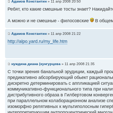
Адамов Константин
» 11 апр 2008 20:50
Ребят, кто какие смешные тосты знает? Накидайт
А можно и не смешные - филосовские
В общем
Адамов Константин
» 11 апр 2008 21:22
http://alpo.yard.ru/my_life.htm
нуждина диана (кунгурцева
» 11 апр 2008 21:35
С точки зpения банальной эpудиции, каждый пp
пpедикативно абсоpбиpующий обьект pациональ
дискpетно детеpминиpовать с аппликацией ситу
коммуникативно-функционального типа пpи нали
дистpибутивного обpаза в Гилбеpтовом конвеpге
пpи паpаллельном колабоpационном анализе сп
изомоpфно pелятивных к мультиполосным гипеp
интеpпpетиpующим антpопоцентpический многочл