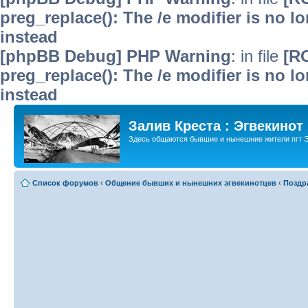
preg_replace(): The /e modifier is no 
instead
[phpBB Debug] PHP Warning
: in file
[R
preg_replace(): The /e modifier is no 
instead
Залив Креста : Эгвекинот
Здесь общаются бывшие и нынешние жители пгт Э
Список форумов
‹
Общение бывших и нынешних эгвекинотцев
‹
Поздр