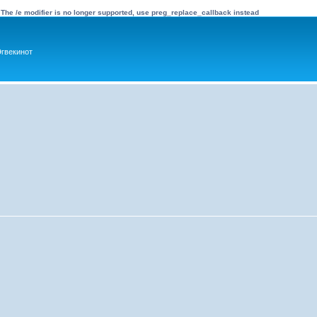
 The /e modifier is no longer supported, use preg_replace_callback instead
гвекинот