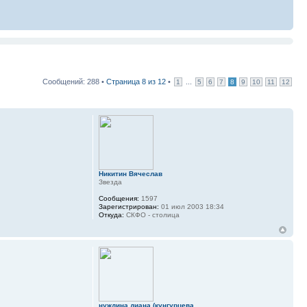
Сообщений: 288 •
Страница
8
из
12
•
...
1
5
6
7
8
9
10
11
12
Никитин Вячеслав
Звезда
Сообщения:
1597
Зарегистрирован:
01 июл 2003 18:34
Откуда:
СКФО - столица
нуждина диана (кунгурцева