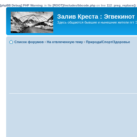
[phpBB Debug] PHP Warning
: in file
[ROOT]/includes/bbcode.php
on line
112
:
preg_replace():
Залив Креста : Эгвекинот
Здесь общаются бывшие и нынешние жители пгт Э
Список форумов
‹
На отвлеченную тему
‹
Природа/Спорт/Здоровье