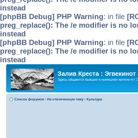
instead
[phpBB Debug] PHP Warning
: in file
[R
preg_replace(): The /e modifier is no 
instead
[phpBB Debug] PHP Warning
: in file
[R
preg_replace(): The /e modifier is no 
instead
Залив Креста : Эгвекинот
Здесь общаются бывшие и нынешние жители пгт Э
Список форумов
‹
На отвлеченную тему
‹
Культура