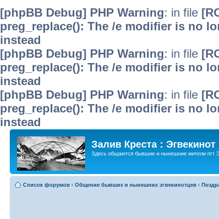
[phpBB Debug] PHP Warning
: in file
[R
preg_replace(): The /e modifier is no 
instead
[phpBB Debug] PHP Warning
: in file
[R
preg_replace(): The /e modifier is no 
instead
[phpBB Debug] PHP Warning
: in file
[R
preg_replace(): The /e modifier is no 
instead
Залив Креста : Эгвекинот
Здесь общаются бывшие и нынешние жители пгт Э
Список форумов
‹
Общение бывших и нынешних эгвекинотцев
‹
Поздр