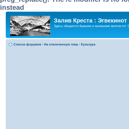
instead
Залив Креста : Эгвекинот
Здесь общаются бывшие и нынешние жители пгт Э
Список форумов
‹
На отвлеченную тему
‹
Культура