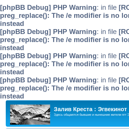
[phpBB Debug] PHP Warning
: in file
[R
preg_replace(): The /e modifier is no 
instead
[phpBB Debug] PHP Warning
: in file
[R
preg_replace(): The /e modifier is no 
instead
[phpBB Debug] PHP Warning
: in file
[R
preg_replace(): The /e modifier is no 
instead
[phpBB Debug] PHP Warning
: in file
[R
preg_replace(): The /e modifier is no 
instead
Залив Креста : Эгвекинот
Здесь общаются бывшие и нынешние жители пгт Э