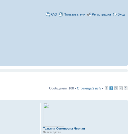
FAQ
Пользователи
Регистрация
Вход
Сообщений: 108 •
Страница
2
из
5
•
1
2
3
4
5
Татьяна Семеновна Черная
Завсегдатай