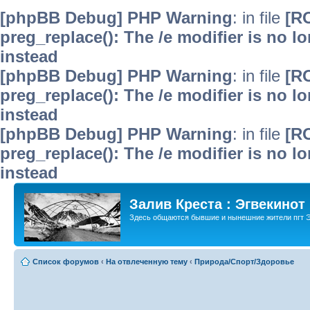
[phpBB Debug] PHP Warning
: in file
[R
preg_replace(): The /e modifier is no 
instead
[phpBB Debug] PHP Warning
: in file
[R
preg_replace(): The /e modifier is no 
instead
[phpBB Debug] PHP Warning
: in file
[R
preg_replace(): The /e modifier is no 
instead
Залив Креста : Эгвекинот
Здесь общаются бывшие и нынешние жители пгт Э
Список форумов
‹
На отвлеченную тему
‹
Природа/Спорт/Здоровье