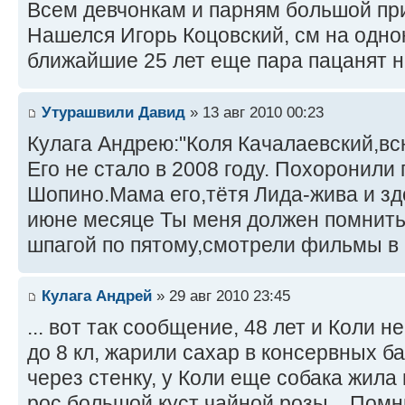
Всем девчонкам и парням большой пр
Нашелся Игорь Коцовский, см на одно
ближайшие 25 лет еще пара пацанят н
Утурашвили Давид
» 13 авг 2010 00:23
Кулага Андрею:"Коля Качалаевский,вс
Его не стало в 2008 году. Похоронили 
Шопино.Мама его,тётя Лида-жива и зд
июне месяце Ты меня должен помнить:
шпагой по пятому,смотрели фильмы в п
Кулага Андрей
» 29 авг 2010 23:45
... вот так сообщение, 48 лет и Коли н
до 8 кл, жарили сахар в консервных б
через стенку, у Коли еще собака жила и
рос большой куст чайной розы... Помн