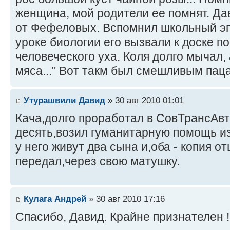
женщина, мой родители ее помнят. Дав
от Фефеловых. Вспомнил школьный эп
уроке биологии его вызвали к доске п
человеческого уха. Коля долго мычал,
мяса..." Вот такм был смешливым пац
Утурашвили Давид
» 30 авг 2010 01:01
Кача,долго проработал в СовТрансАвт
десять,возил гуманитарную помощь из
у него живут два сына и,оба - копия от
передал,через свою матушку.
Кулага Андрей
» 30 авг 2010 17:16
Спасибо, Давид. Крайне признателен !