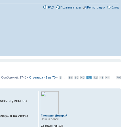
FAQ
Пользователи
Регистрация
Вход
Сообщений: 1743 •
Страница
41
из
70
•
...
...
1
38
39
40
41
42
43
44
70
сивы и умны как
Гаспарик Дмитрий
перь я на связи.
Наш человек
Сообщения:
126