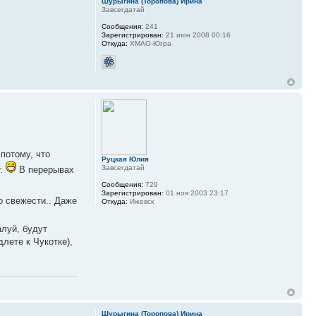
Шурыгина (Торопова) Ирина
Завсегдатай
Сообщения:
241
Зарегистрирован:
21 июн 2008 00:16
Откуда:
ХМАО-Югра
 потому, что
Руцкая Юлия
Завсегдатай
г.
В перерывах
Сообщения:
729
Зарегистрирован:
01 ноя 2003 23:17
о свежести.. Даже
Откуда:
Ижевск
луй, будут
лете к Чукотке),
Шурыгина (Торопова) Ирина