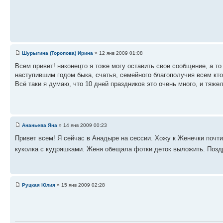
Шурыгина (Торопова) Ирина
» 12 янв 2009 01:08
Всем привет! наконецто я тоже могу оставить свое сообщение, а то
наступившим годом быка, счатья, семейного благополучия всем кто
Всё таки я думаю, что 10 дней праздников это очень много, и тяжел
Ананьева Яна
» 14 янв 2009 00:23
Привет всем! Я сейчас в Анадыре на сессии. Хожу к Женечки почт
куколка с кудряшками. Женя обещала фотки деток выложить. Позд
Руцкая Юлия
» 15 янв 2009 02:28