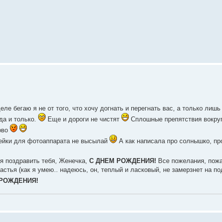
ле бегаю я не от того, что хочу догнать и перегнать вас, а только лишь
 да и только.
Еще и дороги не чистят
Сплошные препятствия вокру
ово
арейки для фотоаппарата не высылай
А как написала про солнышко, пр
мя поздравить тебя, Женечка,
С ДНЕМ РОЖДЕНИЯ!
Все пожелания, пожа
тья (как я умею.. надеюсь, он, теплый и ласковый, не замерзнет на под
 РОЖДЕНИЯ!