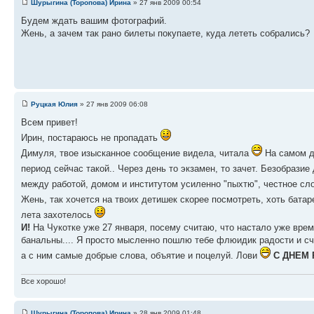
Шурыгина (Торопова) Ирина
» 27 янв 2009 00:54
Будем ждать вашим фотографий.
Жень, а зачем так рано билеты покупаете, куда лететь собрались?
Руцкая Юлия
» 27 янв 2009 06:08
Всем привет!
Ирин, постараюсь не пропадать
Димуля, твое изысканное сообщение видела, читала
На самом де
период сейчас такой.. Через день то экзамен, то зачет. Безобразие
между работой, домом и институтом усиленно "пыхтю", честное сл
Жень, так хочется на твоих детишек скорее посмотреть, хоть бат
лета захотелось
И!
На Чукотке уже 27 января, посему считаю, что настало уже вре
банальны.... Я просто мысленно пошлю тебе флюидик радости и счас
а с ним самые добрые слова, объятие и поцелуй. Лови
С ДНЕМ
Все хорошо!
Шурыгина (Торопова) Ирина
» 28 янв 2009 01:48