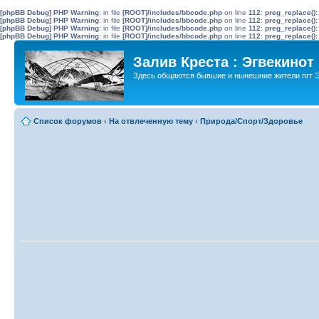
[phpBB Debug] PHP Warning
: in file
[ROOT]/includes/bbcode.php
on line
112
:
preg_replace():
[phpBB Debug] PHP Warning
: in file
[ROOT]/includes/bbcode.php
on line
112
:
preg_replace():
[phpBB Debug] PHP Warning
: in file
[ROOT]/includes/bbcode.php
on line
112
:
preg_replace():
[phpBB Debug] PHP Warning
: in file
[ROOT]/includes/bbcode.php
on line
112
:
preg_replace():
Залив Креста : Эгвекинот
Здесь общаются бывшие и нынешние жители пгт Э
Список форумов
‹
На отвлеченную тему
‹
Природа/Спорт/Здоровье