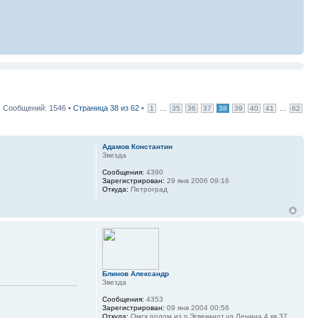
Сообщений: 1546 •
Страница
38
из
62
•
...
...
1
35
36
37
38
39
40
41
62
Адамов Константин
Звезда
Сообщения:
4390
Зарегистрирован:
29 янв 2006 09:16
Откуда:
Петроград
Блинов Александр
Звезда
Сообщения:
4353
Зарегистрирован:
09 янв 2004 00:56
Откуда:
Омск,родом из п.Эгвекинот,ул.Ленина 4,кв 37