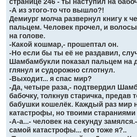
странице 246 - ты наступил на бабо
-А из этого-то что вышло?!
Демиург молча развернул книгу к ч
пальцем. Человек прочел, и волосы
на голове.
-Какой кошмар,- прошептал он.
-Но если бы ты её не раздавил, слу
Шамбамбукли показал пальцем на д
глянул и судорожно сглотнул.
-Выходит... я спас мир?
-Да, четыре раза,- подтвердил Шам
бабочку, толкнув старичка, предав 
бабушки кошелёк. Каждый раз мир 
катастрофы, но твоими стараниями
-А-а...- человек на секунду замялся.
самой катастрофы... его тоже я?..