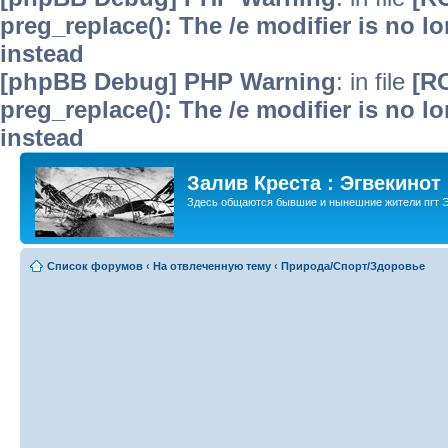
preg_replace(): The /e modifier is no 
instead
[phpBB Debug] PHP Warning
: in file
[R
preg_replace(): The /e modifier is no 
instead
Залив Креста : Эгвекинот
Здесь общаются бывшие и нынешние жители пгт Э
Список форумов
‹
На отвлеченную тему
‹
Природа/Спорт/Здоровье