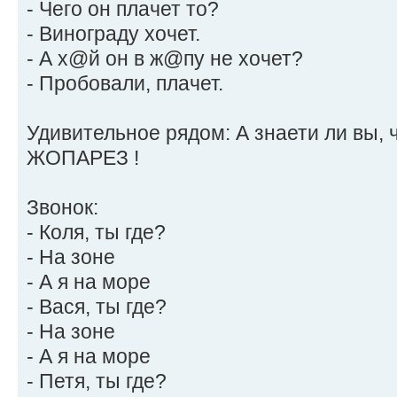
- Чего он плачет то?
- Винограду хочет.
- А х@й он в ж@пу не хочет?
- Пробовали, плачет.
Удивительное рядом: А знаети ли вы, 
ЖОПАРЕЗ !
Звонок:
- Коля, ты где?
- На зоне
- А я на море
- Вася, ты где?
- На зоне
- А я на море
- Петя, ты где?