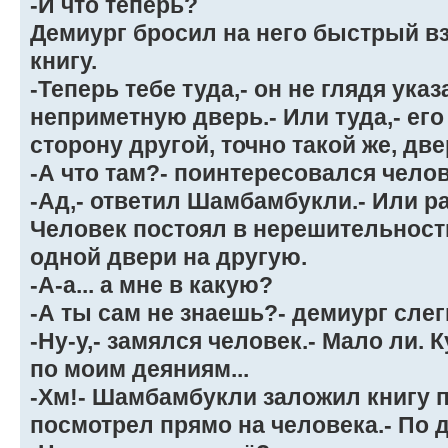
-И что теперь?
Демиург бросил на него быстрый вз
книгу.
-Теперь тебе туда,- он не глядя ука
неприметную дверь.- Или туда,- его
сторону другой, точно такой же, две
-А что там?- поинтересовался челов
-Ад,- ответил Шамбамбукли.- Или р
Человек постоял в нерешительности
одной двери на другую.
-А-а... а мне в какую?
-А ты сам не знаешь?- демиург сле
-Ну-у,- замялся человек.- Мало ли. 
по моим деяниям...
-Хм!- Шамбамбукли заложил книгу 
посмотрел прямо на человека.- По 