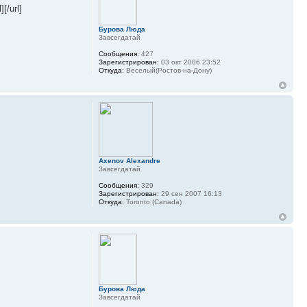
l][/url]
Бурова Люда
Завсегдатай
Сообщения:
427
Зарегистрирован:
03 окт 2006 23:52
Откуда:
Веселый(Ростов-на-Дону)
Axenov Alexandre
Завсегдатай
Сообщения:
329
Зарегистрирован:
29 сен 2007 16:13
Откуда:
Toronto (Canada)
Бурова Люда
Завсегдатай