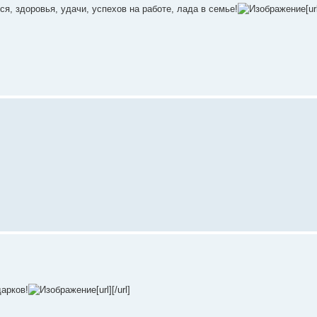
, здоровья, удачи, успехов на работе, лада в семье!
[ur
дарков!
[url][/url]