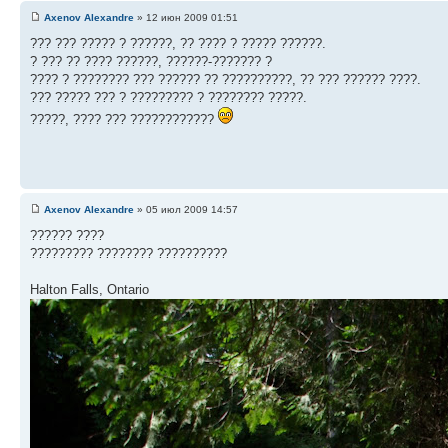
Axenov Alexandre
» 12 июн 2009 01:51
??? ??? ????? ? ??????, ?? ???? ? ????? ??????.
? ??? ?? ???? ??????, ??????-??????? ?
???? ? ???????? ??? ?????? ?? ??????????, ?? ??? ?????? ????.
??? ????? ??? ? ????????? ? ???????? ?????.
?????, ???? ??? ????????????
Axenov Alexandre
» 05 июл 2009 14:57
?????? ????
????????? ???????? ??????????
Halton Falls, Ontario