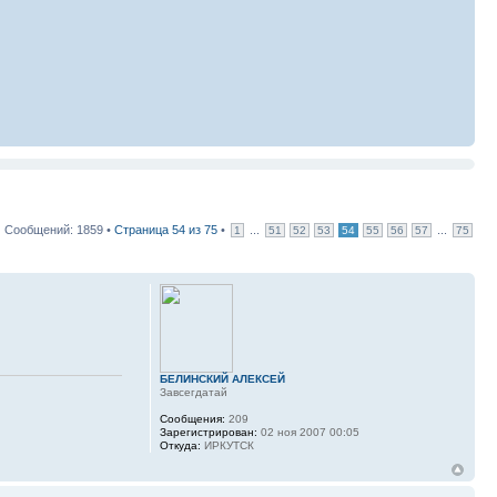
Сообщений: 1859 •
Страница
54
из
75
•
...
...
1
51
52
53
54
55
56
57
75
БЕЛИНСКИЙ АЛЕКСЕЙ
Завсегдатай
Сообщения:
209
Зарегистрирован:
02 ноя 2007 00:05
Откуда:
ИРКУТСК