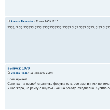
Axenov Alexandre
» 11 июн 2009 17:18
????, ? ?? ?????? ???? ??????????? ????? ? ?? ???? ????, ? ?? ? ??
выпуск 1978
Бурова Люда
» 11 июн 2009 20:46
Всем привет!
Санечка, на первой страничке форума есть все именинники не тольк
У нас жара, на речку с внуком - как на работу, ежедневно. Купила 