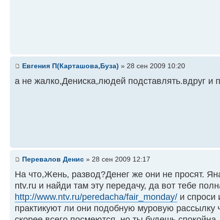
Евгения П(Карташова,Буза)
» 28 сен 2009 10:20
а не жалко,Дениска,людей подставлять.вдруг и 
Перевалов Денис
» 28 сен 2009 12:17
На что,Жень, развод?Денег же они не просят. Ян
ntv.ru и найди там эту передачу, да вот тебе пол
http://www.ntv.ru/peredacha/fair_monday/
и спроси и
практикуют ли они подобную муровую рассылку 
скорее всего посмеются, но ты будешь спокойна.