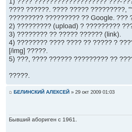
1) ???? ??????????????????? ???-??
???? ??????. ???? ????? ?????????, "
????????? ????????? ?? Google. ??? 
2) ????????? (upload) ? ????????? ??
3) ???????? ?? ????? ?????? (link).
4) ???????? ???? ???? ?? ????? ? ??
[/img] ?????.
5) ???, ???? ?????? ????????? ?? ???
?????.
БЕЛИНСКИЙ АЛЕКСЕЙ
» 29 окт 2009 01:03
Бывший абориген с 1961.