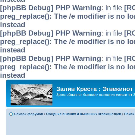
[phpBB Debug] PHP Warning
: in file
[R
preg_replace(): The /e modifier is no 
instead
[phpBB Debug] PHP Warning
: in file
[R
preg_replace(): The /e modifier is no 
instead
[phpBB Debug] PHP Warning
: in file
[R
preg_replace(): The /e modifier is no 
instead
Залив Креста : Эгвекинот
Здесь общаются бывшие и нынешние жители пгт Э
Список форумов
‹
Общение бывших и нынешних эгвекинотцев
‹
Поиск