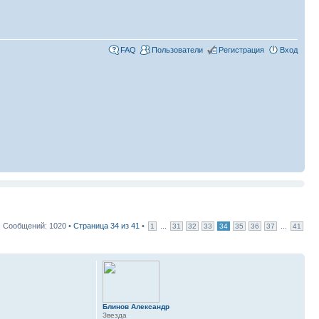
FAQ
Пользователи
Регистрация
Вход
Сообщений: 1020 •
Страница
34
из
41
•
...
...
1
31
32
33
34
35
36
37
41
Блинов Александр
Звезда