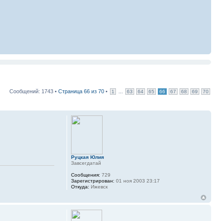
Сообщений: 1743 •
Страница
66
из
70
•
...
1
63
64
65
66
67
68
69
70
Руцкая Юлия
Завсегдатай
Сообщения:
729
Зарегистрирован:
01 ноя 2003 23:17
Откуда:
Ижевск