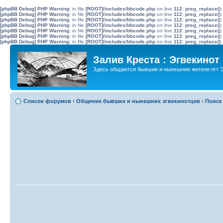
[phpBB Debug] PHP Warning
: in file
[ROOT]/includes/bbcode.php
on line
112
:
preg_replace():
[phpBB Debug] PHP Warning
: in file
[ROOT]/includes/bbcode.php
on line
112
:
preg_replace():
[phpBB Debug] PHP Warning
: in file
[ROOT]/includes/bbcode.php
on line
112
:
preg_replace():
[phpBB Debug] PHP Warning
: in file
[ROOT]/includes/bbcode.php
on line
112
:
preg_replace():
[phpBB Debug] PHP Warning
: in file
[ROOT]/includes/bbcode.php
on line
112
:
preg_replace():
[phpBB Debug] PHP Warning
: in file
[ROOT]/includes/bbcode.php
on line
112
:
preg_replace():
[phpBB Debug] PHP Warning
: in file
[ROOT]/includes/bbcode.php
on line
112
:
preg_replace():
Залив Креста : Эгвекинот
Здесь общаются бывшие и нынешние жители пгт Э
Список форумов
‹
Общение бывших и нынешних эгвекинотцев
‹
Поиск