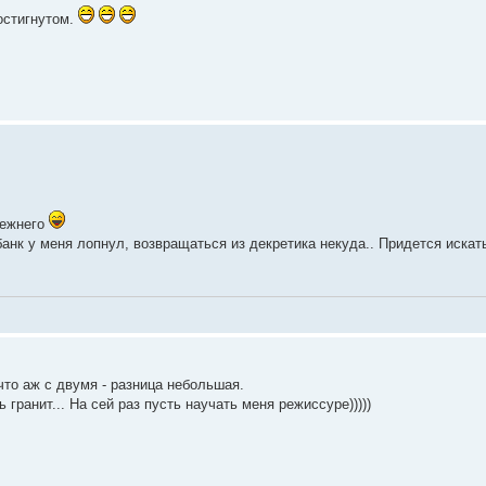
остигнутом.
режнего
банк у меня лопнул, возвращаться из декретика некуда.. Придется искат
что аж с двумя - разница небольшая.
 гранит... На сей раз пусть научать меня режиссуре)))))