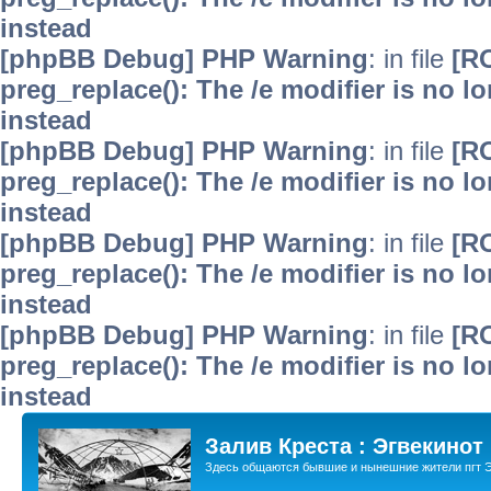
instead
[phpBB Debug] PHP Warning
: in file
[R
preg_replace(): The /e modifier is no 
instead
[phpBB Debug] PHP Warning
: in file
[R
preg_replace(): The /e modifier is no 
instead
[phpBB Debug] PHP Warning
: in file
[R
preg_replace(): The /e modifier is no 
instead
[phpBB Debug] PHP Warning
: in file
[R
preg_replace(): The /e modifier is no 
instead
Залив Креста : Эгвекинот
Здесь общаются бывшие и нынешние жители пгт Э