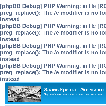
[phpBB Debug] PHP Warning
: in file
[R
preg_replace(): The /e modifier is no 
instead
[phpBB Debug] PHP Warning
: in file
[R
preg_replace(): The /e modifier is no 
instead
[phpBB Debug] PHP Warning
: in file
[R
preg_replace(): The /e modifier is no 
instead
[phpBB Debug] PHP Warning
: in file
[R
preg_replace(): The /e modifier is no 
instead
Залив Креста : Эгвекинот
Здесь общаются бывшие и нынешние жители пгт Э