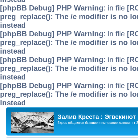
[phpBB Debug] PHP Warning
: in file
[R
preg_replace(): The /e modifier is no 
instead
[phpBB Debug] PHP Warning
: in file
[R
preg_replace(): The /e modifier is no 
instead
[phpBB Debug] PHP Warning
: in file
[R
preg_replace(): The /e modifier is no 
instead
[phpBB Debug] PHP Warning
: in file
[R
preg_replace(): The /e modifier is no 
instead
Залив Креста : Эгвекинот
Здесь общаются бывшие и нынешние жители пгт Э