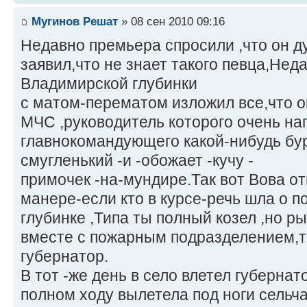
Мугинов Решат
» 08 сен 2010 09:16
Недавно премьера спросили ,что он д
заявил,что не знает такого певца,Нед
Владимирской глубинки
с матом-перематом изложил все,что о
МЧС ,руководитель которого очень н
главнокомандующего какой-нибудь бу
смугленький -и -обожает -кучу -
примочек -на-мундире.Так вот Вова о
манере-если кто в курсе-речь шла о п
глубинке ,Типа ты полный козел ,но р
вместе с пожарным подразделением,т
губернатор.
В тот -же день в село влетел губернат
полном ходу вылетела под ноги сельч