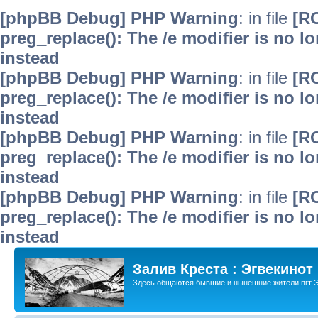
[phpBB Debug] PHP Warning
: in file
[R
preg_replace(): The /e modifier is no 
instead
[phpBB Debug] PHP Warning
: in file
[R
preg_replace(): The /e modifier is no 
instead
[phpBB Debug] PHP Warning
: in file
[R
preg_replace(): The /e modifier is no 
instead
[phpBB Debug] PHP Warning
: in file
[R
preg_replace(): The /e modifier is no 
instead
Залив Креста : Эгвекинот
Здесь общаются бывшие и нынешние жители пгт Э