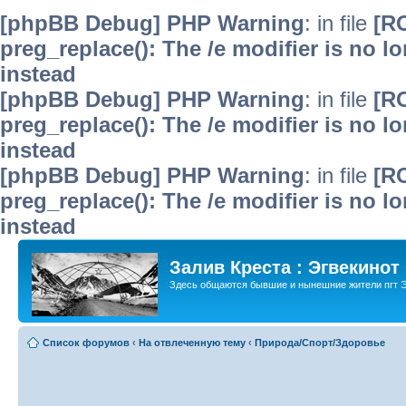
[phpBB Debug] PHP Warning
: in file
[R
preg_replace(): The /e modifier is no 
instead
[phpBB Debug] PHP Warning
: in file
[R
preg_replace(): The /e modifier is no 
instead
[phpBB Debug] PHP Warning
: in file
[R
preg_replace(): The /e modifier is no 
instead
Залив Креста : Эгвекинот
Здесь общаются бывшие и нынешние жители пгт Э
Список форумов
‹
На отвлеченную тему
‹
Природа/Спорт/Здоровье