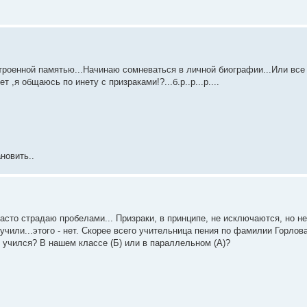
троенной памятью...Начинаю сомневаться в личной биографии...Или все
я общаюсь по инету с призраками!?...б.р..р...р....
новить..
часто страдаю пробелами... Призраки, в принципе, не исключаются, но н
учили...этого - нет. Скорее всего учительница пения по фамилии Горлова 
и учился? В нашем классе (Б) или в параллельном (А)?