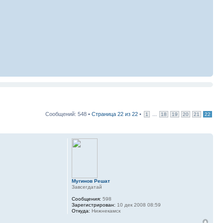
Сообщений: 548 •
Страница
22
из
22
•
...
1
18
19
20
21
22
Мугинов Решат
Завсегдатай
Сообщения:
598
Зарегистрирован:
10 дек 2008 08:59
Откуда:
Нижнекамск