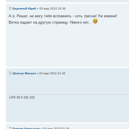
Бережной Юрий
» 03 мар 2010 15:36
А я, Решат, не могу тебя вспомнить - хоть тресни! Уж извини!
Ветка падает на другую страницу. Никого нет...
Шевчук Михаил
» 03 мар 2010 21:40
+375 29 6 102 102
Блинов Александр
» 04 мар 2010 01:16