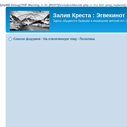
[phpBB Debug] PHP Warning
: in file
[ROOT]/includes/bbcode.php
on line
112
:
preg_replace():
Залив Креста : Эгвекинот
Здесь общаются бывшие и нынешние жители пгт Э
Список форумов
‹
На отвлеченную тему
‹
Политика