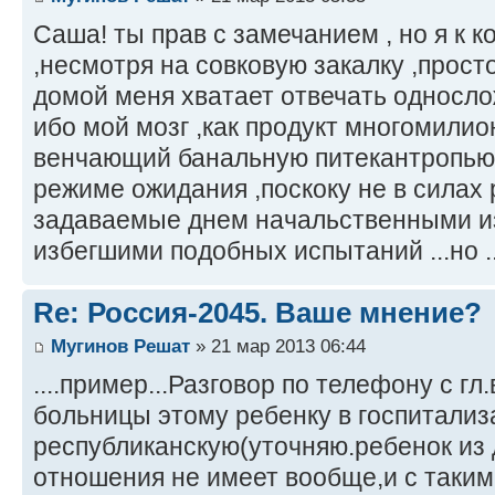
Саша! ты прав с замечанием , но я к к
,несмотря на совковую закалку ,прост
домой меня хватает отвечать односло
ибо мой мозг ,как продукт многомили
венчающий банальную питекантропью 
режиме ожидания ,поскоку не в силах
задаваемые днем начальственными и
избегшими подобных испытаний ...но ...
Re: Россия-2045. Ваше мнение?
Мугинов Решат
» 21 мар 2013 06:44
....пример...Разговор по телефону с гл.
больницы этому ребенку в госпитализ
республиканскую(уточняю.ребенок из д
отношения не имеет вообще,и с таким