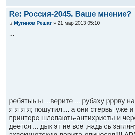
Re: Россия-2045. Ваше мнение?
Мугинов Решат
» 21 мар 2013 05:10
...
ребятыыы....верите.... рубаху рррву н
я-я-я-я; пошутил.... а они стервы уже 
принтере шлепають-антихристы и чере
деется ... дык эт не все ,надысь загля
эхвекинотскую-верите-опинесел!!!! АР