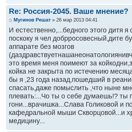
Re: Россия-2045. Ваше мнение?
Мугинов Решат
» 26 мар 2013 04:41
И естественно,...бедного этого дитя я
поскоку я чел добрросовесный,дите б
аппарате без мозгов
(даздравствуетнашанеонатологиянивче
это время меня поимеют за койкодни,з
койка не закрыта по истечению месяца по
бы я ,23 года назад,пошедший в реан
спасать,даже помыслить ,что ныне мн
плевать:...Чо ты о себе думаешь!? ты 
гони...врачишка...Слава Голиковой и 
кафедральной мыши Скворцовой...и х
медицину...