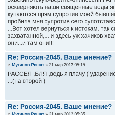
оскверняють наши священные воды яг в
купаютсся прям супротив моей бывшей
пробила мня супротив сего супотставств
...Вот хотел вернуться к истокам. так 
захватанной,... и здесь уж хачиков хват
они...и там они!!!
Re: Россия-2045. Ваше мнение?
Мугинов Решат
» 21 мар 2013 05:15
РАССЕЯ ,БЛЯ ,ведь я плачу ( ударение
...(на второй )
Re: Россия-2045. Ваше мнение?
Мугинов Решат
» 21 мар 2013 05:35