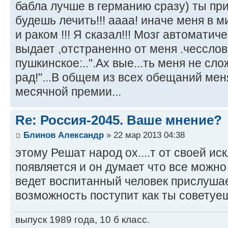
бабла лучше в германию сразу) ты пр
будешь лечить!!! аааа! иначе меня в м
и раком !!! Я сказал!!! Мозг автоматич
выдает ,отстраненно от меня .чесслов 
пушкинское:..".Ах вые...ть меня не сл
рад!"...В общем из всех обещаний ме
месячной премии...
Re: Россия-2045. Ваше мнение?
Блинов Александр
» 22 мар 2013 04:38
этому Решат народ ох....т от своей ис
появляется и он думает что все можно 
ведет воспитанный человек прислушает
возможность поступит как ты советуе
выпуск 1989 года, 10 б класс.