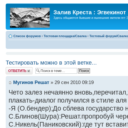
Залив Креста : Эгвекинот
Здесь общаются бывшие и нынешние жители пгт Э
Список форумов
‹
Тестовая площадка/Свалка
‹
Тестовый форум/Свалк
Тестировать можно в этой ветке...
Ответить
Мугинов Решат
» 29 сен 2010 09:19
Чето залез нечаянно вновь,перечитал
плакать-диалог получился в стиле аля
-Я (О.бендер);До сблева государство 
С.Блинов(Шура):Решат.пропробуй чере
С.Никель(Паниковский):где тут встави