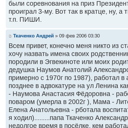
были соревнования на приз Президента
проиграл 3-му. Вот так в кратце, ну, а
т.п. ПИШИ.
Ткаченко Андрей
» 09 фев 2006 03:30
Всем привет, конечно меня никто из с
хочу назвать имена своих родственни
породили в Эгвекиноте или моих родите
дедушка Наумов Анатолий Александро
примерно с 1970г по 1987), работал в 
позднее в адвокатуре на ул Ленина как п
- Наумова Анастасия Фёдоровна - рабо
поваром (умерла в 2002г ), Мама - Ли
Елена Анатольевна - рботала воспитат
я ходил).........папа Ткаченко Алексан
недолгое время в посёлке, кем работа