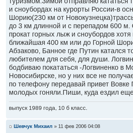
туризмом.Зимой отправляю кататься 
и сноубордах на курорты России-в ос
Шорию(230 км от Новокузнецка)трасс
до 3 км длинной и с перепадом 600 м.
прокат горных лыж и сноубордов хотя 
ближайшая 400 км или до Горной Шори
Абзаково, Банное где Путин катался т
любителем для себя, для души. Логви
бодбиваю покататься -Логвиненко в М
Новосибирске, но у них все не получа
по телефону передавай привет Вовке 
молодых гоняли.Пиши, куда ездил еще 
выпуск 1989 года, 10 б класс.
Шевчук Михаил
» 11 фев 2006 04:08