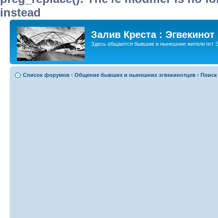
instead
Залив Креста : Эгвекинот
Здесь общаются бывшие и нынешние жители пгт Э
Список форумов
‹
Общение бывших и нынешних эгвекинотцев
‹
Поиск