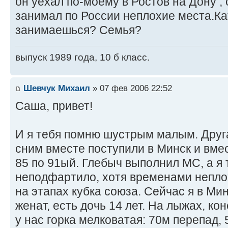
он уехал по-моему в Ростов на Дону ,
занимал по России неплохие места.К
занимаешься? Семья?
выпуск 1989 года, 10 б класс.
Шевчук Михаил
» 07 фев 2006 22:52
Саша, привет!
И я тебя помню шустрым малым. Друга
сним вместе поступили в Минск и вме
85 по 91ый. Глебыч выполнил МС, а я 
неподфартило, хотя временами неплох
на этапах кубка союза. Сейчас я в Мин
женат, есть дочь 14 лет. На лыжах, кон
у нас горка мелковатая: 70м перепад, 