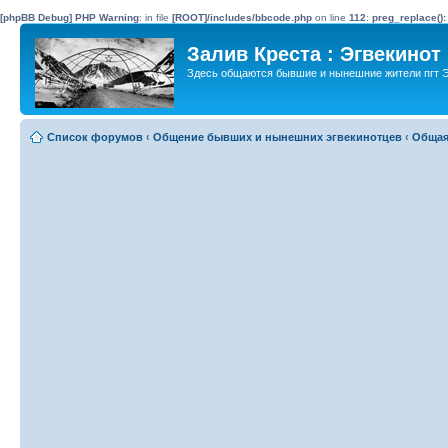
[phpBB Debug] PHP Warning
: in file
[ROOT]/includes/bbcode.php
on line
112
:
preg_replace():
Залив Креста : Эгвекинот
Здесь общаются бывшие и нынешние жители пгт Э
Список форумов
‹
Общение бывших и нынешних эгвекинотцев
‹
Общая