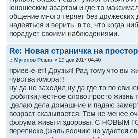
юношеским азартом и где то максимал
общение много теряет без дружеских 
надеяться и верить, в то, что когда ни
порадует своими наблюдениями.
Re: Новая страничка на простор
Мугинов Решат
» 29 дек 2017 04:40
приве-е-ет! Друзья! Рад тому,что вы 
чувства юмора!!!
ну да,не заходил,ну да,где то по свин
,робятки,честное слово,просто жизнь 
,делаю дела домашние и падаю замертв
возраст сказывается. Тем не менее,о
форума живы и здоровы. С НОВЫМ ГО
переписке,(жаль,воочию не удается св