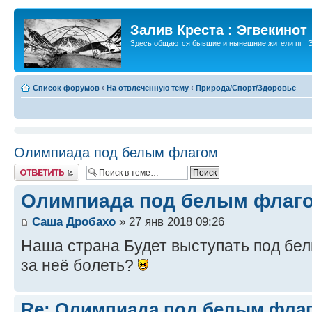
Залив Креста : Эгвекинот
Здесь общаются бывшие и нынешние жители пгт Э
Список форумов
‹
На отвлеченную тему
‹
Природа/Спорт/Здоровье
Олимпиада под белым флагом
Ответить
Олимпиада под белым флаг
Саша Дробахо
» 27 янв 2018 09:26
Наша страна Будет выступать под бе
за неё болеть?
Re: Олимпиада под белым фла