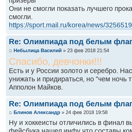
призёры
Они не смогли показать лучшего прока
смогли.
https://sport.mail.ru/korea/news/3256519
Re: Олимпиада под белым фла
Небылица Василий
» 23 фев 2018 21:54
Спасибо, девчонки!!!
Есть и у России золото и серебро. На
унижать и придираться, но "чем ночь 
Апполон Майков.
Re: Олимпиада под белым фла
Блинов Александр
» 24 фев 2018 19:58
Ну и хоккеисты отличились в финал в
фейсбука нашел инфу что составы ко