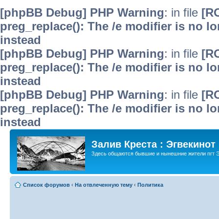
[phpBB Debug] PHP Warning
: in file
[R
preg_replace(): The /e modifier is no 
instead
[phpBB Debug] PHP Warning
: in file
[R
preg_replace(): The /e modifier is no 
instead
[phpBB Debug] PHP Warning
: in file
[R
preg_replace(): The /e modifier is no 
instead
Залив Креста : Эгвекинот
Здесь общаются бывшие и нынешние жители пгт Э
Список форумов
‹
На отвлеченную тему
‹
Политика