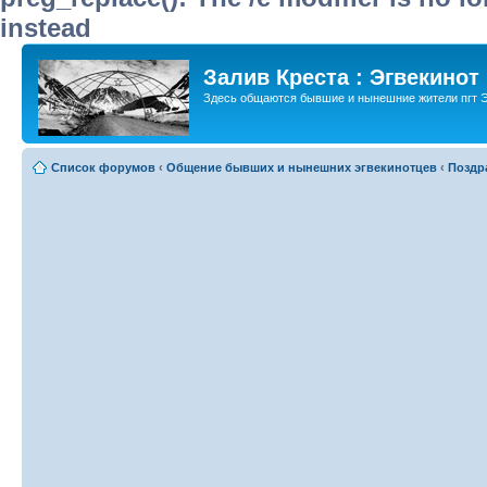
instead
Залив Креста : Эгвекинот
Здесь общаются бывшие и нынешние жители пгт Э
Список форумов
‹
Общение бывших и нынешних эгвекинотцев
‹
Поздр