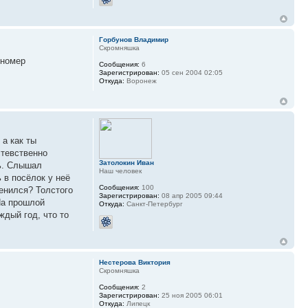
Горбунов Владимир
Скромняшка
 номер
Сообщения:
6
Зарегистрирован:
05 сен 2004 02:05
Откуда:
Воронеж
 а как ты
стевственно
Затолокин Иван
сь. Слышал
Наш человек
 в посёлок у неё
Сообщения:
100
женился? Толстого
Зарегистрирован:
08 апр 2005 09:44
 На прошлой
Откуда:
Санкт-Петербург
ждый год, что то
Нестерова Виктория
Скромняшка
Сообщения:
2
Зарегистрирован:
25 ноя 2005 06:01
Откуда:
Липецк