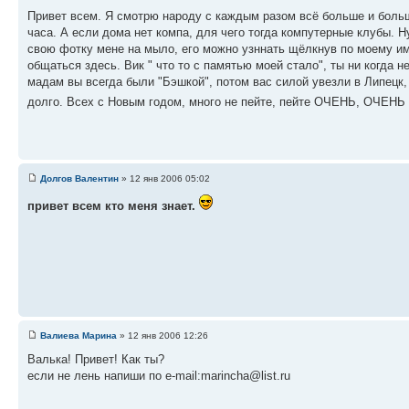
Привет всем. Я смотрю народу с каждым разом всё больше и больше
часа. А если дома нет компа, для чего тогда компутерные клубы. Н
свою фотку мене на мыло, его можно узннать щёлкнув по моему им
общаться здесь. Вик " что то с памятью моей стало", ты ни когда не
мадам вы всегда были "Бэшкой", потом вас силой увезли в Липецк, 
долго. Всех с Новым годом, много не пейте, пейте ОЧЕНЬ, ОЧЕНЬ МНОГО!!!!!!!!!!!
Долгов Валентин
» 12 янв 2006 05:02
привет всем кто меня знает.
Валиева Марина
» 12 янв 2006 12:26
Валька! Привет! Как ты?
если не лень напиши по e-mail:marincha@list.ru