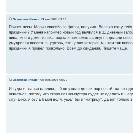
Затолокин Иван
» 13 янв 2006 03:14
Привет всем. Марин спасибо за фотки, получил. Валюха как у теб
праздники? У меня например новый год вылился в 11 дневный запой,
пива, много джин-тоника, водка и немножко шампуня сделали своё д
умудрился попасть в церковь, это целая история, мы там так пове
праздники я провёл прикольно. Всем до свидания. Пишите чаще.
Затолокин Иван
» 05 фев 2006 05:20
И куды ж вы все слились, чё не ужели до сих пор новый год пра
общаться, потому что скоро без компутера будет не сделать и шагу,
случайно, я была б моя воля, ушёл бы в "матрицу", да вот только в