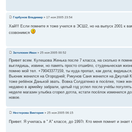
Горбунов Владимир
» 17 ноя 2005 23:54
Хай!!! Если помните я тоже учился в ЭСШ2, но на выпуск 2001 к в
созвонимся
Затолокин Иван
» 25 ноя 2005 00:52
Привет всем. Кулешова Женька после 7 класса, на сколько я помню,
выглядишь, извини, но память просто отшибло, студеньческая жизн
помню мой тел. +79043377159, ты куда пропал, как дела; видишьс
Вьюник женился на Огородней; Рикунов Саня женился на Джулай Ка
тоже ребёнок Данькой звать. Вовка Солдатенко в посёлке, тоже жен
недавно в армейку забрали, целый год успел после учёбы погулять,
неделе магазин улыбка сгорел дотла, кстати посёлок изменился до
новое.
Нестерова Виктория
» 25 ноя 2005 06:15
Привет. Я училась в '' А'' классе, до 1997г. Кто меня помнит и знает