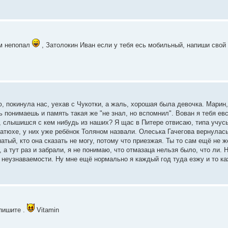
ам непопал
, Затолокин Иван если у тебя есь мобильный, напиши свой
 покинула нас, уехав с Чукотки, а жаль, хорошая была девочка. Марин,
ь понимаешь и память такая же "не знал, но вспомнил". Вован я тебя ев
я, слышишся с кем нибудь из наших? Я щас в Питере отвисаю, типа учу
тюхе, у них уже ребёнок Толяном назвали. Олеська Гачегова вернулась
атый, кто она сказать не могу, потому что приезжая. Ты то сам ещё не 
 а тут раз и забрали, я не понимаю, что отмазаца нельзя было, что ли.
 неузнаваемости. Ну мне ещё нормально я каждый год туда езжу и то ка
 пишите .
Vitamin