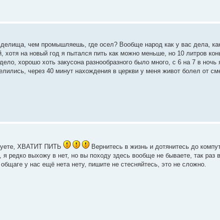
я делища, чем промышляешь, где осел? Вообще народ как у вас дела, ка
 хотя на новый год я пытался пить как можно меньше, но 10 литров кон
ело, хорошо хоть закусона разнообразного было много, с 6 на 7 в ночь 
селились, через 40 минут нахождения в церкви у меня живот болел от см
зднуете, ХВАТИТ ПИТЬ
Вернитесь в жизнь и дотянитесь до компут
 я редко выхожу в нет, но вы походу здесь вообще не бываете, так раз в
 общаге у нас ещё нета нету, пишите не стесняйтесь, это не сложно.