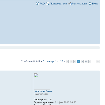
FAQ
Пользователи
Регистрация
Вход
Сообщений: 619 •
Страница
4
из
25
•
...
1
2
3
4
5
6
7
25
Надальяк Роман
Наш человек
Сообщения:
181
Зарегистрирован:
01 фев 2006 08:43