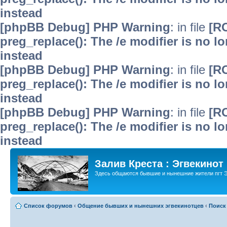
instead
[phpBB Debug] PHP Warning
: in file
[R
preg_replace(): The /e modifier is no 
instead
[phpBB Debug] PHP Warning
: in file
[R
preg_replace(): The /e modifier is no 
instead
[phpBB Debug] PHP Warning
: in file
[R
preg_replace(): The /e modifier is no 
instead
Залив Креста : Эгвекинот
Здесь общаются бывшие и нынешние жители пгт Э
Список форумов
‹
Общение бывших и нынешних эгвекинотцев
‹
Поиск