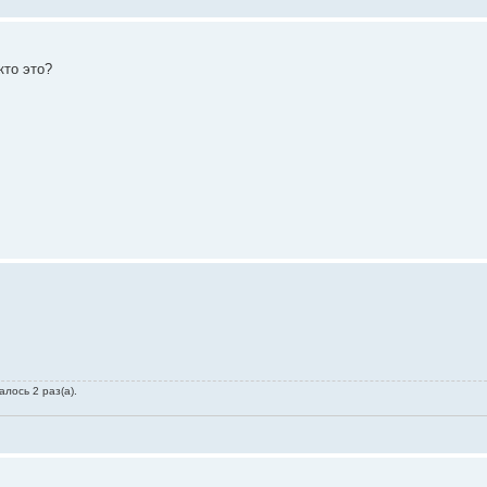
кто это?
лось 2 раз(а).