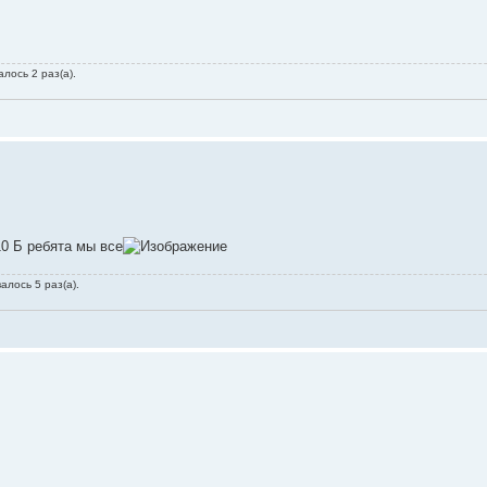
лось 2 раз(а).
0 Б ребята мы все
алось 5 раз(а).