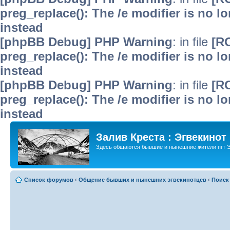
preg_replace(): The /e modifier is no 
instead
[phpBB Debug] PHP Warning
: in file
[R
preg_replace(): The /e modifier is no 
instead
[phpBB Debug] PHP Warning
: in file
[R
preg_replace(): The /e modifier is no 
instead
Залив Креста : Эгвекинот
Здесь общаются бывшие и нынешние жители пгт Э
Список форумов
‹
Общение бывших и нынешних эгвекинотцев
‹
Поиск