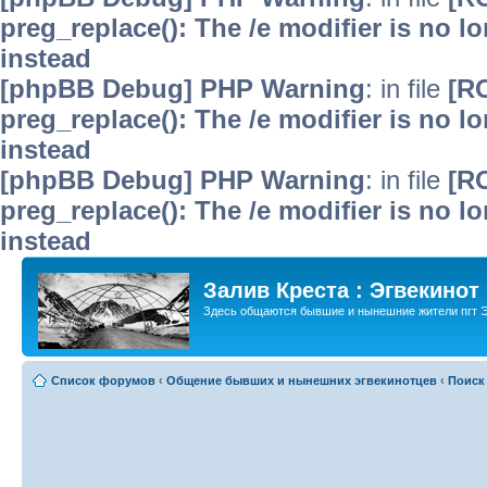
preg_replace(): The /e modifier is no 
instead
[phpBB Debug] PHP Warning
: in file
[R
preg_replace(): The /e modifier is no 
instead
[phpBB Debug] PHP Warning
: in file
[R
preg_replace(): The /e modifier is no 
instead
Залив Креста : Эгвекинот
Здесь общаются бывшие и нынешние жители пгт Э
Список форумов
‹
Общение бывших и нынешних эгвекинотцев
‹
Поиск