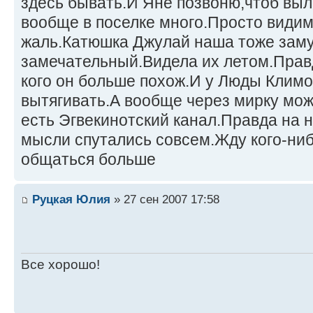
здесь бывать.И Яне позвоню,чтоб выл
вообще в поселке много.Просто видим
жаль.Катюшка Джулай наша тоже зам
замечательный.Видела их летом.Прав
кого он больше похож.И у Люды Клим
вытягивать.А вообще через мирку мож
есть Эгвекинотский канал.Правда на н
мысли спутались совсем.Жду кого-ни
общаться больше
Руцкая Юлия
» 27 сен 2007 17:58
Все хорошо!