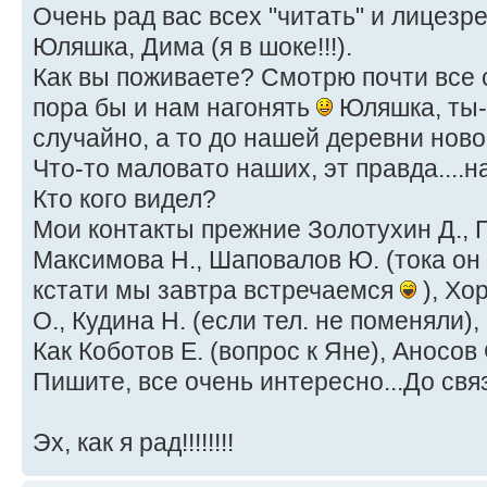
Очень рад вас всех "читать" и лицезре
Юляшка, Дима (я в шоке!!!).
Как вы поживаете? Смотрю почти все 
пора бы и нам нагонять
Юляшка, ты-
случайно, а то до нашей деревни новост
Что-то маловато наших, эт правда....н
Кто кого видел?
Мои контакты прежние Золотухин Д., 
Максимова Н., Шаповалов Ю. (тока он
кстати мы завтра встречаемся
), Хо
О., Кудина Н. (если тел. не поменяли),
Как Коботов Е. (вопрос к Яне), Аносов 
Пишите, все очень интересно...До свя
Эх, как я рад!!!!!!!!