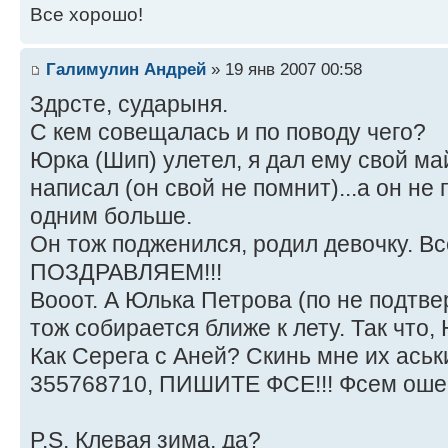
Все хорошо!
Галимулин Андрей
» 19 янв 2007 00:58
Здрсте, сударыня.
С кем совещалась и по поводу чего?
Юрка (Шип) улетел, я дал ему свой ма
написал (он свой не помнит)...а он не
одним больше.
Он тож подженился, родил девочку. Вс
ПОЗДРАВЛЯЕМ!!!
Вооот. А Юлька Петрова (по не подт
тож собирается ближе к лету. Так что,
Как Серега с Аней? Скинь мне их аськи
355768710, ПИШИТЕ ФСЕ!!! Фсем оше
P.S. Клевая зима, да?