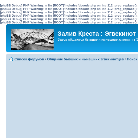
[phpBB Debug] PHP Warning
: in file
[ROOT]/includes/bbcode.php
on line
112
:
preg_replace():
[phpBB Debug] PHP Warning
: in file
[ROOT]/includes/bbcode.php
on line
112
:
preg_replace():
[phpBB Debug] PHP Warning
: in file
[ROOT]/includes/bbcode.php
on line
112
:
preg_replace():
[phpBB Debug] PHP Warning
: in file
[ROOT]/includes/bbcode.php
on line
112
:
preg_replace():
[phpBB Debug] PHP Warning
: in file
[ROOT]/includes/bbcode.php
on line
112
:
preg_replace():
[phpBB Debug] PHP Warning
: in file
[ROOT]/includes/bbcode.php
on line
112
:
preg_replace():
Залив Креста : Эгвекинот
Здесь общаются бывшие и нынешние жители пгт Э
Список форумов
‹
Общение бывших и нынешних эгвекинотцев
‹
Поиск