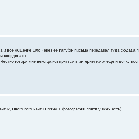
а и все общение шло через ее папу(он письма передавал туда сюда),а п
ои координаты.
Честно говоря мне некогда ковыряться в интернете,я ж еще и дочку вос
сайтик, много кого найти можно + фотографии почти у всех есть)