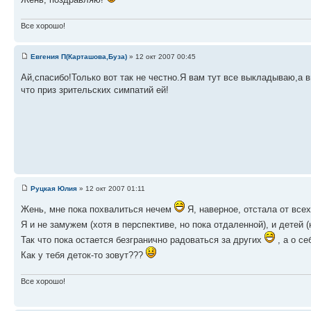
Все хорошо!
Евгения П(Карташова,Буза)
» 12 окт 2007 00:45
Ай,спасибо!Только вот так не честно.Я вам тут все выкладываю,а 
что приз зрительских симпатий ей!
Руцкая Юлия
» 12 окт 2007 01:11
Жень, мне пока похвалиться нечем
Я, наверное, отстала от все
Я и не замужем (хотя в перспективе, но пока отдаленной), и детей (
Так что пока остается безгранично радоваться за других
, а о с
Как у тебя деток-то зовут???
Все хорошо!