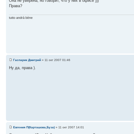
Она не уверена, но говорит, что у них в офисе )))
Права?
tutto andrà bène
Гаспарик Дмитрий
» 11 окт 2007 01:46
Ну да, права ).
Евгения П(Карташова,Буза)
» 11 окт 2007 14:01