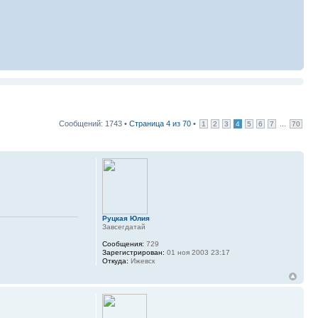
Сообщений: 1743 •
Страница
4
из
70
•
...
1
2
3
4
5
6
7
70
Руцкая Юлия
Завсегдатай
Сообщения:
729
Зарегистрирован:
01 ноя 2003 23:17
Откуда:
Ижевск