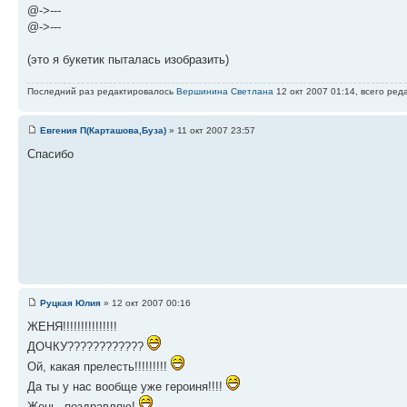
@->---
@->---
(это я букетик пыталась изобразить)
Последний раз редактировалось
Вершинина Светлана
12 окт 2007 01:14, всего ред
Евгения П(Карташова,Буза)
» 11 окт 2007 23:57
Спасибо
Руцкая Юлия
» 12 окт 2007 00:16
ЖЕНЯ!!!!!!!!!!!!!!!
ДОЧКУ????????????
Ой, какая прелесть!!!!!!!!!
Да ты у нас вообще уже героиня!!!!
Жень, поздравляю!