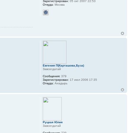
Зарегистрирован:
05 окт 2007 22:53
Откуда:
Москва
Евгения П(Карташова,Буза)
Завсегдатай
Сообщения:
379
Зарегистрирован:
17 июл 2006 17:35
Откуда:
Анадырь
Руцкая Юлия
Завсегдатай
Сообщения:
729