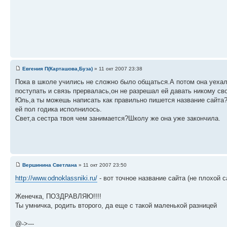
Евгения П(Карташова,Буза)
» 11 окт 2007 23:38
Пока в школе учились не сложно было общаться.А потом она уехал
поступать и связь прервалась,он не разрешал ей давать никому св
Юль,а ты можешь написать как правильно пишется название сайта?
ей пол годика исполнилось.
Свет,а сестра твоя чем занимается?Школу же она уже закончила.
Вершинина Светлана
» 11 окт 2007 23:50
http://www.odnoklassniki.ru/
- вот точное название сайта (не плохой 
Женечка, ПОЗДРАВЛЯЮ!!!!
Ты умничка, родить второго, да еще с такой маленькой разницей
@->---