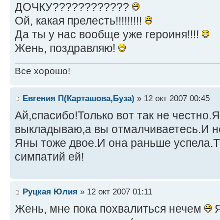
ДОЧКУ????????????
Ой, какая прелесть!!!!!!!!!
Да ты у нас вообще уже героиня!!!!
Жень, поздравляю!
Все хорошо!
Евгения П(Карташова,Буза)
» 12 окт 2007 00:45
Ай,спасибо!Только вот так не честно.Я
выкладываю,а вы отмалчиваетесь.И не
Яны тоже двое.И она раньше успела.Т
симпатий ей!
Руцкая Юлия
» 12 окт 2007 01:11
Жень, мне пока похвалиться нечем
Я