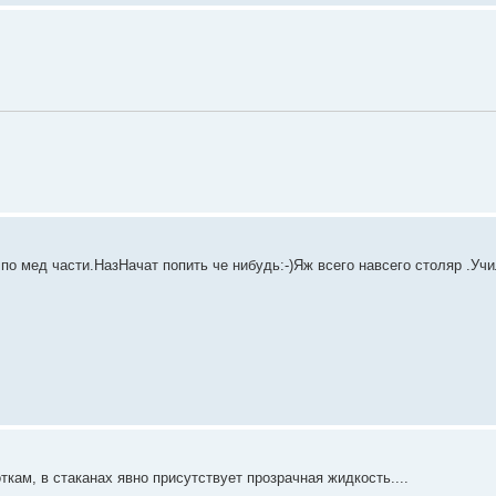
ы по мед части.НазНачат попить че нибудь:-)Яж всего навсего столяр .Уч
кам, в стаканах явно присутствует прозрачная жидкость....