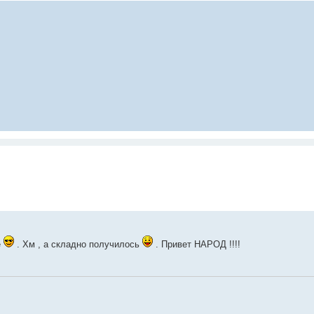
е
. Хм , а складно получилось
. Привет НАРОД !!!!