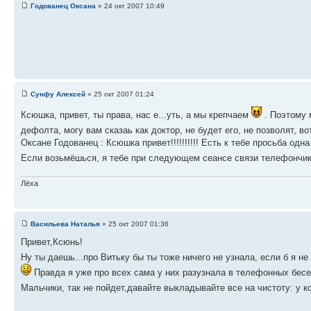
Годованец Оксана
» 24 окт 2007 10:49
Сунфу Алексей
» 25 окт 2007 01:24
Ксюшка, привет, ты права, нас е...уть, а мы крепчаем
. Поэтому 
дефолта, могу вам сказаь как доктор, не будет его, не позволят, во
Оксане Годованец : Ксюшка привет!!!!!!!!!! Есть к тебе просьба одн
Если возьмёшься, я тебе при следующем сеансе связи телефончик
Лёха
Васильева Наталья
» 25 окт 2007 01:36
Привет,Ксюнь!
Ну ты даешь...про Витьку бы ты тоже ничего не узнала, если б я н
Правда я уже про всех сама у них разузнала в телефонных бесед
Мальчики, так не пойдет,давайте выкладывайте все на чистоту: у ког