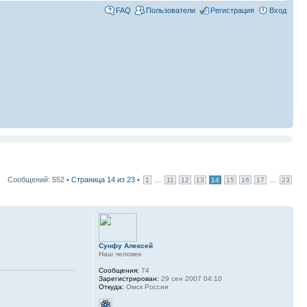
FAQ
Пользователи
Регистрация
Вход
Сообщений: 552 •
Страница
14
из
23
•
...
...
1
11
12
13
14
15
16
17
23
Сунфу Алексей
Наш человек
Сообщения:
74
Зарегистрирован:
29 сен 2007 04:10
Откуда:
Омск Россия