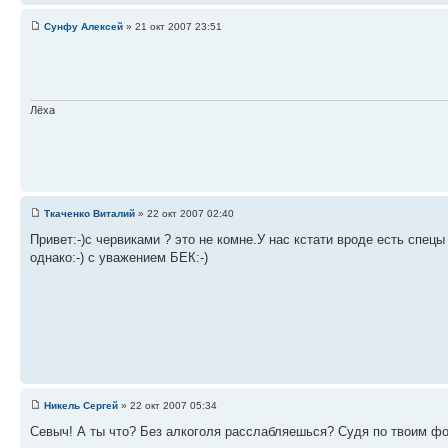
Сунфу Алексей
» 21 окт 2007 23:51
Лёха
Ткаченко Виталий
» 22 окт 2007 02:40
Привет:-)с червиками ? это не комне.У нас кстати вроде есть спец
однако:-) с уважением БЕК:-)
Никель Сергей
» 22 окт 2007 05:34
Севыч! А ты что? Без алкоголя расслабляешься? Судя по твоим фот