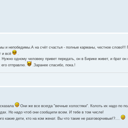
мы и непобедимы.А на счёт счастья - полные карманы, честное слово!!! 
т и всё
.
а. Нужно одному человеку привет передать, он в Бирике живет, и брат он
 его отправлю.
.Заранее спасибо, пока.!
е сказала
Они же все всегда "вечные холостяки". Колоть их надо по п
ах. Но надо чтоб они сообщили всем. И тебе в том числе!
о какие дети, кто на ком женат. Вы что такие не разговорчивые!?....