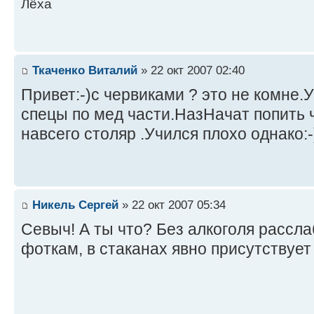
Лёха
Ткаченко Виталий
» 22 окт 2007 02:40
Привет:-)с червиками ? это не комне.У
спецы по мед части.НазНачат попить ч
навсего столяр .Учился плохо однако:-
Никель Сергей
» 22 окт 2007 05:34
Севыч! А ты что? Без алкоголя рассл
фоткам, в стаканах явно присутствует 