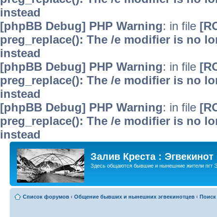
instead
[phpBB Debug] PHP Warning
: in file
[R
preg_replace(): The /e modifier is no 
instead
[phpBB Debug] PHP Warning
: in file
[R
preg_replace(): The /e modifier is no 
instead
[phpBB Debug] PHP Warning
: in file
[R
preg_replace(): The /e modifier is no 
instead
Залив Креста : Эгвекинот
Здесь общаются бывшие и нынешние жители пгт Э
Список форумов
‹
Общение бывших и нынешних эгвекинотцев
‹
Поиск