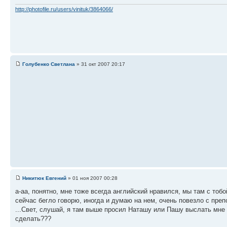
http://photofile.ru/users/vinituk/3864066/
Голубенко Светлана
» 31 окт 2007 20:17
Никитюк Евгений
» 01 ноя 2007 00:28
а-аа, понятно, мне тоже всегда английский нравился, мы там с тоб
сейчас бегло говорю, иногда и думаю на нем, очень повезло с преп
...Свет, слушай, я там выше просил Наташу или Пашу выслать мне 
сделать???