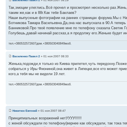
Василенко Павел 2
» 01 ноя 2007 08:29
Так,эмоции улеглись.Всё прочел и просмотрел несколько раз.Жень,
таким же,как и в 88г.Как тебе Баклаев?
Наши выпускные фотографии на ранних страницах форума.Мы с Нат
Ботникова Тамара Васильевна.Да,она нас выпускала в 90.А теперь 
Банниковой.Про твоё появление мне по телефону сказала Светик Го
Голубешь,давай начинай рассказ,а я продолжу его.Женьке будет ин
тел.+380532572607дом.+380503040849моб.
Василенко Павел 2
» 01 ноя 2007 08:33
Женька,подожди,я только из Киева прилетел,чуть передохну.Позже 
собраться у Иры Фиониной,она живет в Липецке,все кто может прие
кого,а тебя мы не видели 19 лет.
тел.+380532572607дом.+380503040849моб.
Никитюк Евгений
» 01 ноя 2007 08:47
Принципиальных возражений нетУУУУ!!!!!!
с женой обсуждали по телефону(вернее как обсуждали, так тока тему 