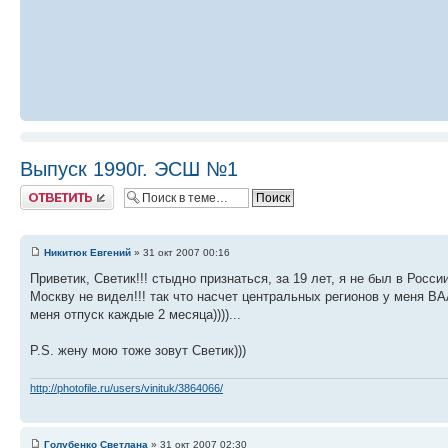
Выпуск 1990г. ЭСШ №1
Ответить
Никитюк Евгений
» 31 окт 2007 00:16
Приветик, Светик!!! стыдно признаться, за 19 лет, я не был в Росс
Москву не видел!!! так что насчет центральных регионов у меня В
меня отпуск каждые 2 месяца))))...
P.S. жену мою тоже зовут Светик)))
http://photofile.ru/users/vinituk/3864066/
Голубенко Светлана
» 31 окт 2007 02:30