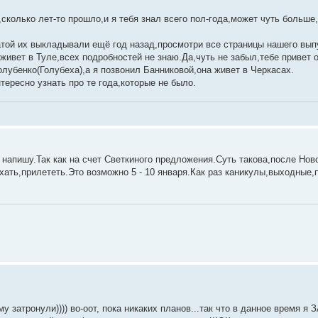
сколько лет-то прошло,и я тебя знал всего пол-года,может чуть больше
ой их выкладывали ещё год назад,просмотри все страницы нашего вып
живет в Туле,всех подробностей не знаю.Да,чуть не забыл,тебе привет 
лубенко(Голубеха),а я позвонил Банниковой,она живет в Черкасах.
тересно узнать про те года,которые не было.
напишу.Так как на счет Светкиного предложения.Суть такова,после Ново
хать,прилететь.Это возможно 5 - 10 января.Как раз каникулы,выходные,
затронули)))) во-оот, пока никаких планов...так что в данное время я ЗА