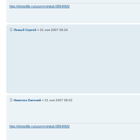
http://photofile.ru/users/vinituk/3864066/
Левый Сергей
» 01 ноя 2007 06:24
Никитюк Евгений
» 01 ноя 2007 08:02
http://photofile.ru/users/vinituk/3864066/