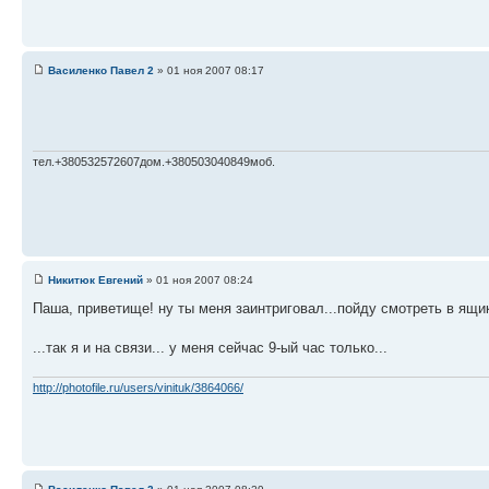
Василенко Павел 2
» 01 ноя 2007 08:17
тел.+380532572607дом.+380503040849моб.
Никитюк Евгений
» 01 ноя 2007 08:24
Паша, приветище! ну ты меня заинтриговал...пойду смотреть в ящик
...так я и на связи... у меня сейчас 9-ый час только...
http://photofile.ru/users/vinituk/3864066/