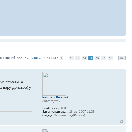
ообщений: 3681 •
Страница
74
из
148
•
...
...
1
71
72
73
74
75
76
77
148
гие страны, а
а пару деньков( у
Никитюк Евгений
Завсегдатай
Сообщения:
488
Зарегистрирован:
29 окт 2007 11:33
Откуда:
Калининград(Россия)