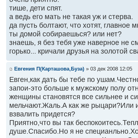
тише, дети спят.
а ведь его мать не такая уж и стерва.
да пусть болтают, что хотят, главное 
ты домой собираешься? или нет?
знаешь, я без тебя уже наверное не см
горько... кричали друзья на золотой св
Евгения П(Карташова,Буза)
» 03 дек 2008 12:05
Евген,как дать бы тебе по ушам.Честн
запои-это больше к мужскому полу от
женщины становятся все сильнее и си
мельчают.Жаль.А как же рыцари?Или 
взвалить придется?
Приятно,что вы так беспокоитесь.Теп
душе.Спасибо.Но я не специанльно.Хо