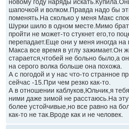
новому году наряды искать.Купила.Он
шапочкой и волком.Правда надо бы э
поменять.На сколько у меня Макс спок
Шурки шило в одном месте.Мимо брат
пройти не может-то стукнет его,то по
перепадает.Еще они у меня иногда на
Макса все время в углу зажимает.Он ж
старается,чтобей не больно было,а он
на серого волка больше она похожа.
А с погодой и у нас что-то странное п
сейчас -15.При чем резко как-то.
А в отношении каблуков,Юльчик,я теб
ними даже зимой не расстаюсь.На эту
более устойчивые,но все равно на бо
как-то не так.Вроде как и не человек.