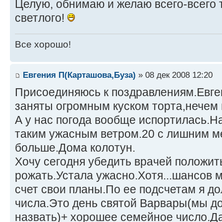
Целую, обнимаю и желаю всего-всего 
светлого!
Все хорошо!
Евгения П(Карташова,Буза)
» 08 дек 2008 12:20
Присоединяюсь к поздравлениям.Евге
заняты огромным куском торта,нечем 
А у нас погода вообще испортилась.На
таким ужасным ветром.20 с лишним ме
больше.Дома колотун.
Хочу сегодня убедить врачей положит
рожать.Устала ужасно.Хотя...шансов м
счет свои планы.По ее подсчетам я д
числа.Это день святой Варвары(мы д
назвать)+ хорошее семейное число.Да