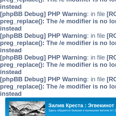
instead
[phpBB Debug] PHP Warning
: in file
[R
preg_replace(): The /e modifier is no 
instead
[phpBB Debug] PHP Warning
: in file
[R
preg_replace(): The /e modifier is no 
instead
[phpBB Debug] PHP Warning
: in file
[R
preg_replace(): The /e modifier is no 
instead
[phpBB Debug] PHP Warning
: in file
[R
preg_replace(): The /e modifier is no 
instead
Залив Креста : Эгвекинот
Здесь общаются бывшие и нынешние жители пгт Э