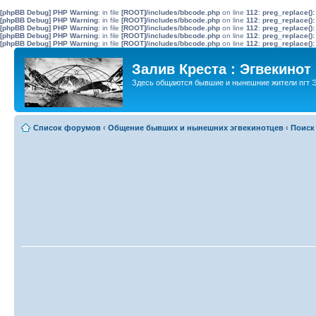
[phpBB Debug] PHP Warning
: in file
[ROOT]/includes/bbcode.php
on line
112
:
preg_replace():
[phpBB Debug] PHP Warning
: in file
[ROOT]/includes/bbcode.php
on line
112
:
preg_replace():
[phpBB Debug] PHP Warning
: in file
[ROOT]/includes/bbcode.php
on line
112
:
preg_replace():
[phpBB Debug] PHP Warning
: in file
[ROOT]/includes/bbcode.php
on line
112
:
preg_replace():
[phpBB Debug] PHP Warning
: in file
[ROOT]/includes/bbcode.php
on line
112
:
preg_replace():
Залив Креста : Эгвекинот
Здесь общаются бывшие и нынешние жители пгт Э
Список форумов
‹
Общение бывших и нынешних эгвекинотцев
‹
Поиск