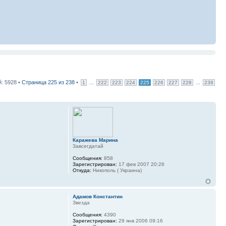
: 5928 •
Страница
225
из
238
•
...
...
1
222
223
224
225
226
227
228
238
Каражева Марина
Завсегдатай
Сообщения:
858
Зарегистрирован:
17 фев 2007 20:26
Откуда:
Никополь ( Украина)
Адамов Константин
Звезда
Сообщения:
4390
Зарегистрирован:
29 янв 2006 09:16