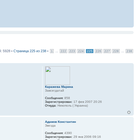
: 5928 •
Страница
225
из
238
•
...
...
1
222
223
224
225
226
227
228
238
Каражева Марина
Завсегдатай
Сообщения:
858
Зарегистрирован:
17 фев 2007 20:26
Откуда:
Никополь ( Украина)
Адамов Константин
Звезда
Сообщения:
4390
Зарегистрирован:
29 янв 2006 09:16