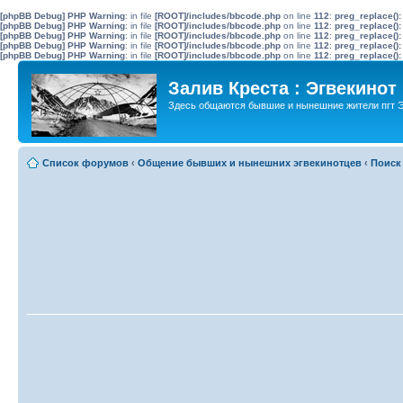
[phpBB Debug] PHP Warning
: in file
[ROOT]/includes/bbcode.php
on line
112
:
preg_replace():
[phpBB Debug] PHP Warning
: in file
[ROOT]/includes/bbcode.php
on line
112
:
preg_replace():
[phpBB Debug] PHP Warning
: in file
[ROOT]/includes/bbcode.php
on line
112
:
preg_replace():
[phpBB Debug] PHP Warning
: in file
[ROOT]/includes/bbcode.php
on line
112
:
preg_replace():
[phpBB Debug] PHP Warning
: in file
[ROOT]/includes/bbcode.php
on line
112
:
preg_replace():
Залив Креста : Эгвекинот
Здесь общаются бывшие и нынешние жители пгт Э
Список форумов
‹
Общение бывших и нынешних эгвекинотцев
‹
Поиск