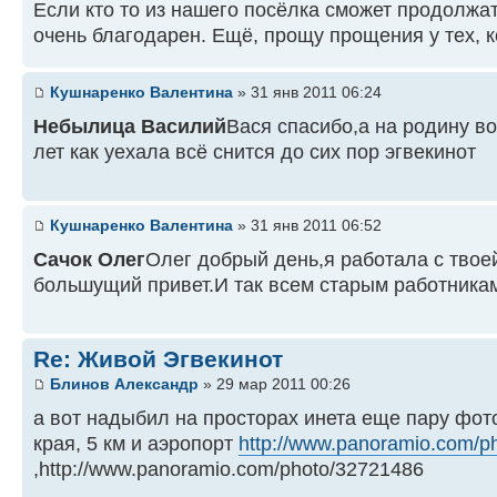
Если кто то из нашего посёлка сможет продолжа
очень благодарен. Ещё, прощу прощения у тех, к
Кушнаренко Валентина
» 31 янв 2011 06:24
Небылица Василий
Вася спасибо,а на родину в
лет как уехала всё снится до сих пор эгвекинот
Кушнаренко Валентина
» 31 янв 2011 06:52
Сачок Олег
Олег добрый день,я работала с твое
большущий привет.И так всем старым работникам 
Re: Живой Эгвекинот
Блинов Александр
» 29 мар 2011 00:26
а вот надыбил на просторах инета еще пару фот
края, 5 км и аэропорт
http://www.panoramio.com/p
,http://www.panoramio.com/photo/32721486